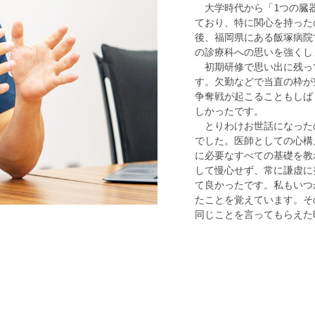
　大学時代から「1つの臓
ており、特に関心を持った
後、福岡県にある飯塚病院
の診療科への思いを強くし
　初期研修で思い出に残っ
す。欠勤などで当直の枠が
争奪戦が起こることもしば
しかったです。
　とりわけお世話になった
でした。医師としての心構
に必要なすべての基礎を教
して慢心せず、常に謙虚に
て良かったです。私もいつ
たことを覚えています。そ
同じことを言ってもらえた