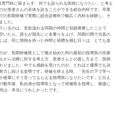
器専門科に留まらず、何でも診られる医師になりたい」と考え
のが患者さんの全体を診ることができる総合内科です。卒業
での初期研修で実際に総合診療科で幅広く内科を経験し、そ
ました。
ているのは、意欲溢れる同期の仲間と切磋琢磨したことで
空いたら、誰もが我先にと名乗りを上げ、同期の間で当直の
しば。同じ情熱を持った仲間と研鑽を積む日々は、とても楽
のが、初期研修医として働き始めた時の最初の指導医の先輩
えから治療に対する考え方、患者さんとの接し方まで、医師
わりました。中でも感銘を受けたのが、どれほど優秀でも決
努力し続ける姿勢です。研修を終える時、「先生の下で学べ
か後輩にそう言ってもらえる指導医になりたいです」と伝え
の数年後、私自身が指導医となって研修医を指導し、最後に
時は、本当にうれしかったです。