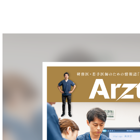
内
容
を
ス
キ
ッ
プ