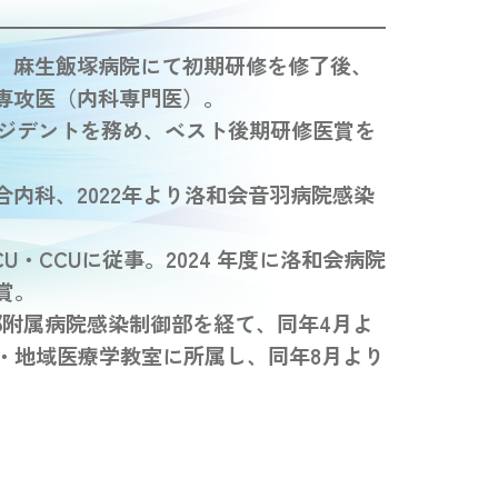
業。麻生飯塚病院にて初期研修を修了後、
科専攻医（内科専門医）。
レジデントを務め、ベスト後期研修医賞を
合内科、2022年より洛和会音羽病院感染
CU・CCUに従事。2024 年度に洛和会病院
賞。
学部附属病院感染制御部を経て、同年4月よ
・地域医療学教室に所属し、同年8月より