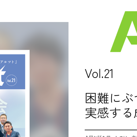
Vol.21
困難にぶ
実感する