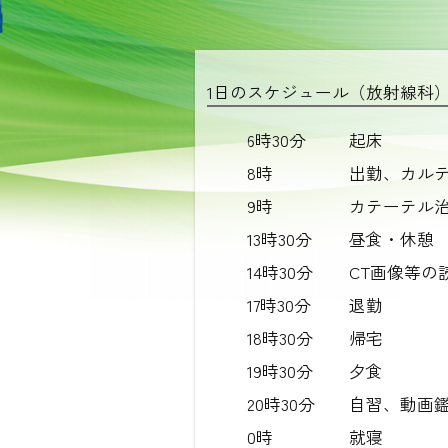
1日のスケジュール（放射線科
6時30分
起床
8時
出勤、カル
9時
カテーテル
13時30分
昼食・休憩
14時30分
CT画像等の
17時30分
退勤
18時30分
帰宅
19時30分
夕食
20時30分
自習、動画
0時
就寝