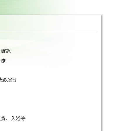
）
テ確認
治療
読影演習
鑑賞、入浴等