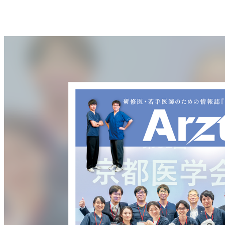
内
容
を
ス
キ
ッ
プ