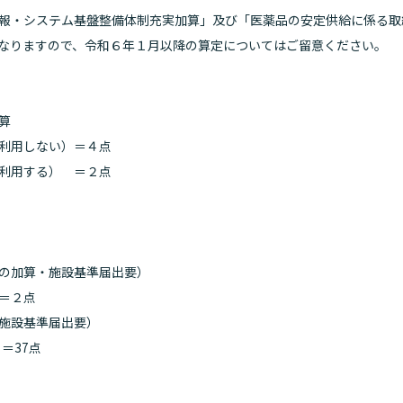
報・システム基盤整備体制充実加算」及び「医薬品の安定供給に係る取
なりますので、令和６年１月以降の算定についてはご留意ください。
算
用しない）＝４点
用する） ＝２点
の加算・施設基準届出要）
＝２点
施設基準届出要）
＝37点