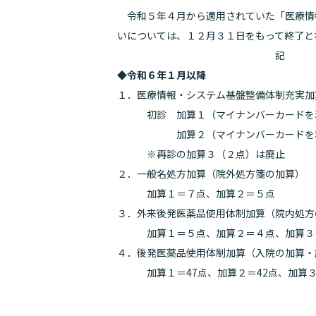
令和５年４月から適用されていた「医療情
いについては、１２月３１日をもって終了と
記
◆令和６年１月以降
１．医療情報・システム基盤整備体制充実加
初診 加算１（マイナンバーカードを利
加算２（マイナンバーカードを利
※再診の加算３（２点）は廃止
２．一般名処方加算（院外処方箋の加算）
加算１＝７点、加算２＝５点
３．外来後発医薬品使用体制加算（院内処方
加算１＝５点、加算２＝４点、加算３
４．後発医薬品使用体制加算（入院の加算・
加算１＝47点、加算２＝42点、加算３