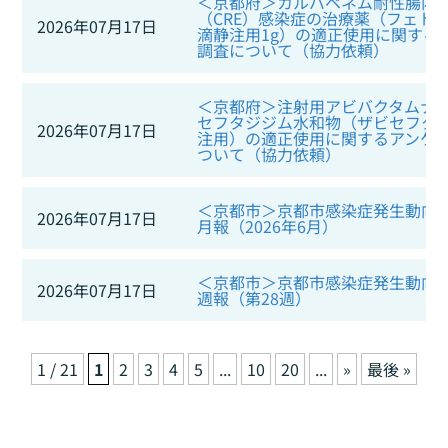
＜京都府＞カルバペネム耐性腸内
（CRE）感染症の治療薬（フェト
2026年07月17日
滴静注用1g）の適正使用に関する
調査について（協力依頼）
＜京都府＞注射用アビバクタムナ
セフタジジム水和物（ザビセフタ
2026年07月17日
注用）の適正使用に関するアンケ
ついて（協力依頼）
＜京都市＞京都市感染症発生動向調
2026年07月17日
月報（2026年6月）
＜京都市＞京都市感染症発生動向調
2026年07月17日
週報（第28週）
1 / 21
1
2
3
4
5
...
10
20
...
»
最後 »