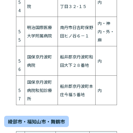
5
内
院
丁目３２-１５
4
内・神
明治国際医療
南丹市日吉町保野
5
内・外・
大学附属病院
田ヒノ谷６－１
5
麻
国保京丹波町
船井郡京丹波町和
5
内
病院
田大下２８番地
6
国保京丹波町
船井郡京丹波町本
5
病院和知診療
内
庄今福５番地
7
所
綾部市・福知山市・舞鶴市