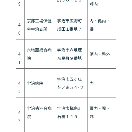
9
呼内
京都工場保健
宇治市広野町
内・循内・
4
会宇治支所
成田１番地７
婦
0
六地蔵総合病
宇治市六地蔵
4
消内・整外
院
奈良町９番地
1
宇治市五ヶ庄
4
宇治病院
内
芝ノ東５４-２
2
宇治徳洲会病
宇治市槇島町
腎内・児・
4
院
石橋１４５
麻
3