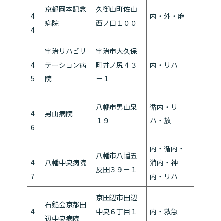
京都岡本記念
久御山町佐山
4
内・外・麻
病院
西ノ口１００
4
宇治リハビリ
宇治市大久保
4
テーション病
町井ノ尻４３
内・リハ
5
院
－１
八幡市男山泉
循内・リ
4
男山病院
１９
ハ・放
6
内・循内・
八幡市八幡五
4
八幡中央病院
消内・神
反田３９－１
7
内・リハ
京田辺市田辺
石鎚会京都田
4
中央６丁目１
内・救急
辺中央病院