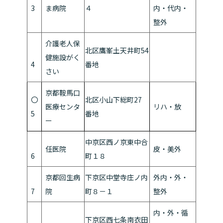
3
ま病院
４
内・代内・
整外
介護老人保
北区鷹峯土天井町54
健施設がく
4
番地
さい
京都鞍馬口
〇
北区小山下総町27
医療センタ
リハ・放
5
番地
ー
中京区西ノ京東中合
任医院
皮・美外
6
町１８
京都回生病
下京区中堂寺庄ノ内
外内・外・
7
院
町８－１
整外
内・外・循
下京区西七条南衣田