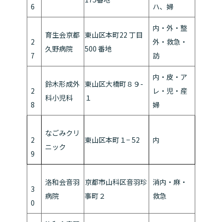
6
ハ、婦
内・外・整
育生会京都
東山区本町22 丁目
2
外・救急・
久野病院
500 番地
7
訪
内・皮・ア
鈴木形成外
東山区大橋町８９-
2
レ・児・産
科小児科
１
8
婦
なごみクリ
2
東山区本町１− 52
内
ニック
9
洛和会音羽
京都市山科区音羽珍
消内・麻・
3
病院
事町２
救急
0