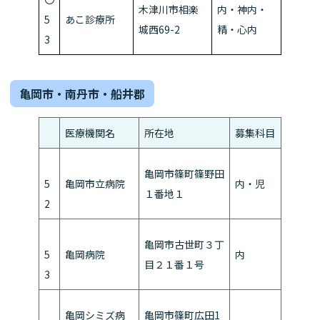
木津川市相楽
内・神内・
5
あこ診療所
城西69-2
精・心内
3
亀岡市・南丹市・船井郡
医療機関名
所在地
募集科目
亀岡市篠町篠野田
5
亀岡市立病院
内・児
１番地１
2
亀岡市古世町３丁
5
亀岡病院
内
目２１番１号
3
亀岡シミズ病
亀岡市篠町広田1