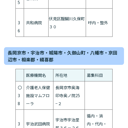
5
伏見区醍醐川久保町
3
共和病院
呼内・整外
３０
6
長岡京市・宇治市・城陽市・久御山町・八幡市・京田
辺市・相楽郡・綴喜郡
医療機関名
所在地
募集科目
〇
介護老人保健
長岡京市奥海
3
施設マムフロ
印寺奥ノ院25
8
ーラ
−２
循内・消
宇治市宇治里
3
宇治武田病院
内・代内・
尻３６－２６