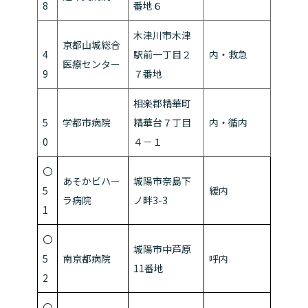
8
番地６
木津川市木津
京都山城総合
4
駅前一丁目２
内・救急
医療センター
9
７番地
相楽郡精華町
5
学都市病院
精華台７丁目
内・循内
0
４－１
〇
あそかビハー
城陽市奈島下
5
緩内
ラ病院
ノ畔3-3
1
〇
城陽市中芦原
5
南京都病院
呼内
11番地
2
〇