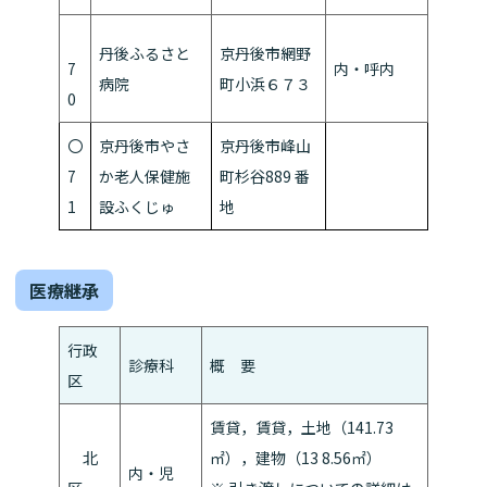
丹後ふるさと
京丹後市網野
7
内・呼内
病院
町小浜６７３
0
〇
京丹後市やさ
京丹後市峰山
7
か老人保健施
町杉谷889 番
1
設ふくじゅ
地
医療継承
行政
診療科
概 要
区
賃貸，賃貸，土地（141.73
北
㎡），建物（13 8.56㎡）
内・児