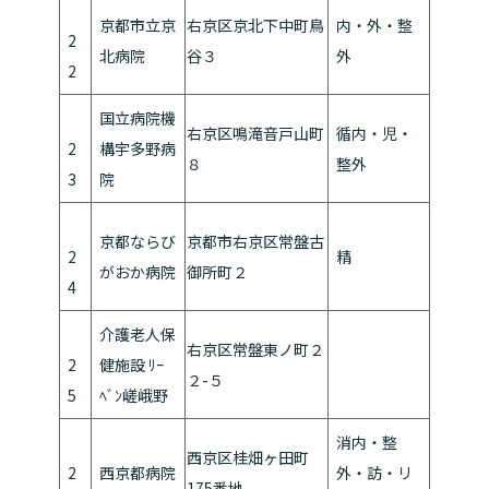
京都市立京
右京区京北下中町鳥
内・外・整
2
北病院
谷３
外
2
国立病院機
右京区鳴滝音戸山町
循内・児・
2
構宇多野病
８
整外
3
院
京都ならび
京都市右京区常盤古
2
精
がおか病院
御所町２
4
介護老人保
右京区常盤東ノ町２
2
健施設 ﾘｰ
２-５
5
ﾍﾞﾝ嵯峨野
消内・整
西京区桂畑ヶ田町
2
西京都病院
外・訪・リ
175番地