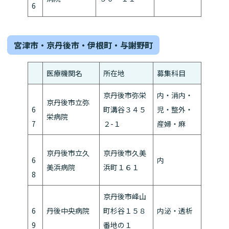
6
宮津市・京丹後市・伊根町・与謝野町
医療機関名
所在地
募集科目
京丹後市弥栄
内・消内・
京丹後市立弥
6
町溝谷３４５
児・整外・
栄病院
7
２-１
産婦・麻
京丹後市立久
京丹後市久美
6
内
美浜病院
浜町１６１
8
京丹後市峰山
6
丹後中央病院
町杉谷１５８
内泌・透析
9
番地の１