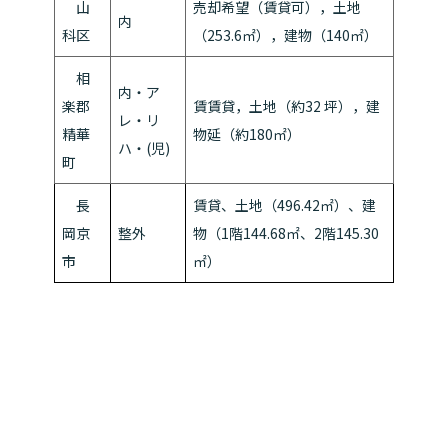
山
売却希望（賃貸可），土地
内
科区
（253.6㎡），建物（140㎡）
相
内・ア
楽郡
賃賃貸，土地（約32 坪），建
レ・リ
精華
物延（約180㎡）
ハ・(児)
町
長
賃貸、土地（496.42㎡）、建
岡京
整外
物（1階144.68㎡、2階145.30
市
㎡）