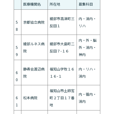
医療機関名
所在地
募集科目
綾部市高津町三
内・消内・
5
京都協立病院
反田１
リハ
8
内・外・脳
綾部ルネス病
綾部市大島町二
5
外・消内・
院
反田７-１６
9
神内
静寿会渡辺病
福知山字牧１６
内・リハ・
6
院
１６-１
消内
0
福知山市土師宮
内・循内・
6
松本病院
町２丁目１７番
消内
1
地