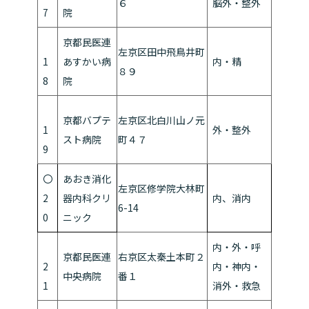
６
脳外・整外
7
院
京都民医連
左京区田中飛鳥井町
1
あすかい病
内・精
８９
8
院
京都バプテ
左京区北白川山ノ元
1
外・整外
スト病院
町４７
9
〇
あおき消化
左京区修学院大林町
2
器内科クリ
内、消内
6-14
0
ニック
内・外・呼
京都民医連
右京区太秦土本町２
2
内・神内・
中央病院
番１
1
消外・救急