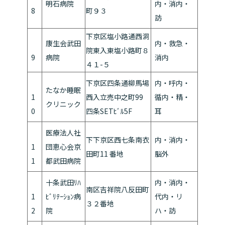
明石病院
内・消内・
8
町９３
訪
下京区塩小路通西洞
康生会武田
内・救急・
院東入東塩小路町８
9
病院
消内
４１-５
下京区四条通柳馬場
内・呼内・
たなか睡眠
1
西入立売中之町99
循内・精・
クリニック
0
四条SETﾋﾞﾙ5F
耳
医療法人社
下下京区西七条南衣
内・消内・
1
団恵心会京
田町11 番地
脳外
1
都武田病院
十条武田ﾘﾊ
内・消内・
南区吉祥院八反田町
1
ﾋﾞﾘﾃｰｼｮﾝ病
代内・リ
３２番地
2
院
ハ・訪