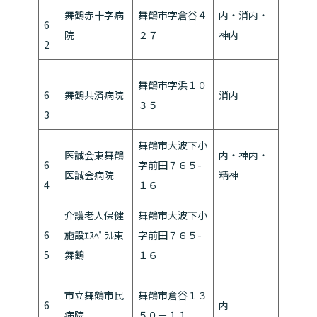
舞鶴赤十字病
舞鶴市字倉谷４
内・消内・
6
院
２７
神内
2
舞鶴市字浜１０
6
舞鶴共済病院
消内
３５
3
舞鶴市大波下小
医誠会東舞鶴
内・神内・
6
字前田７６５-
医誠会病院
精神
4
１６
介護老人保健
舞鶴市大波下小
6
施設ｴｽﾍﾟﾗﾙ東
字前田７６５-
5
舞鶴
１６
市立舞鶴市民
舞鶴市倉谷１３
6
内
病院
５０－１１