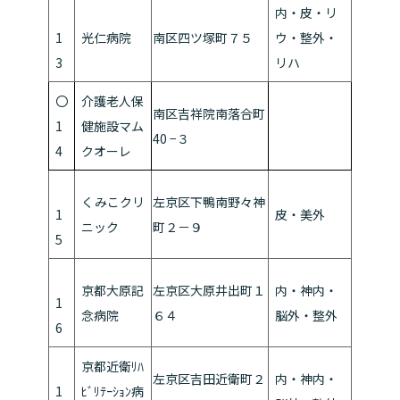
内・皮・リ
1
光仁病院
南区四ツ塚町７５
ウ・整外・
3
リハ
〇
介護老人保
南区吉祥院南落合町
1
健施設マム
40 −３
4
クオーレ
くみこクリ
左京区下鴨南野々神
1
皮・美外
ニック
町２－９
5
京都大原記
左京区大原井出町１
内・神内・
1
念病院
６４
脳外・整外
6
京都近衛ﾘﾊ
左京区吉田近衛町２
内・神内・
1
ﾋﾞﾘﾃｰｼｮﾝ病