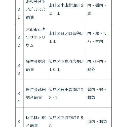
洛和会音羽
山科区小山北溝町３
内・循内・
3
ﾘﾊﾋﾞﾘﾃｰｼｮﾝ
２－１
訪
1
病院
京都東山老
山科区日ノ岡夷谷町
内・精・リ
3
年サナトリ
１１
ハ・神内
2
ウム
蘇生会総合
伏見区下鳥羽広長町
内・呼内・
3
病院
１０１
脳外
3
医仁会武田
伏見区石田森南町２
腎内・婦・
3
総合病院
８-１
救急
4
伏見桃山総
伏見区下油掛町８９
3
消内・救急
合病院
５