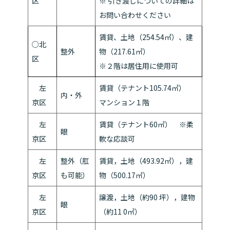
区
※ 引き渡しについての詳細は
お問い合わせください
賃貸、土地（254.54㎡）、建
○北
整外
物（217.61㎡）
区
※２階は居住用に使用可
左
賃貸（テナント105.74㎡）
内・外
京区
マンション１階
左
賃貸（テナント60㎡） ※柔
眼
京区
軟な応談可
左
整外（肛
賃貸，土地（493.92㎡），建
京区
も可能）
物（500.17㎡）
左
譲渡，土地（約90 坪），建物
眼
京区
（約11 0㎡）