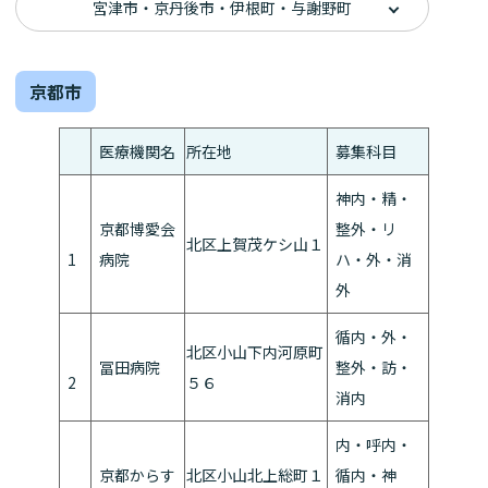
宮津市・京丹後市・伊根町・与謝野町
京都市
医療機関名
所在地
募集科目
神内・精・
京都博愛会
整外・リ
北区上賀茂ケシ山１
1
病院
ハ・外・消
外
循内・外・
北区小山下内河原町
冨田病院
整外・訪・
2
５６
消内
内・呼内・
京都からす
北区小山北上総町１
循内・神