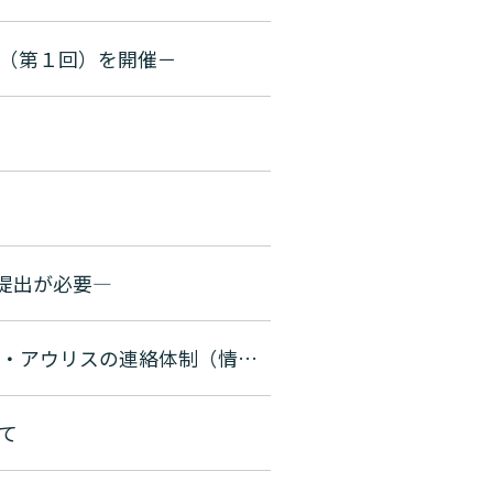
（第１回）を開催－
提出が必要―
多剤耐性で重篤な感染症を引き起こす恐れのあるカンジダ・アウリスの連絡体制（情報提供及び依頼）の改正について
て