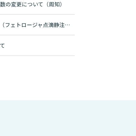
数の変更について（周知）
カルバペネム耐性腸内細菌目細菌（CRE）感染症の治療薬（フェトロージャ点滴静注用1g）の適正使用に関するアンケート調査について（協力依頼）
て